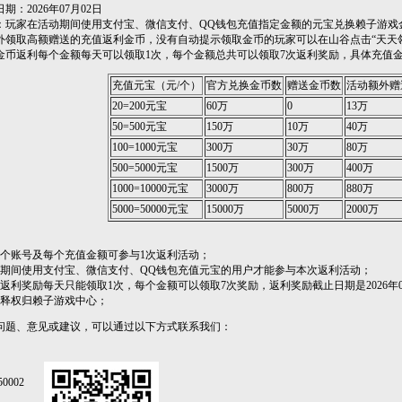
：2026年07月02日
玩家在活动期间使用支付宝、微信支付、QQ钱包充值指定金额的元宝兑换赖子游戏
外领取高额赠送的充值返利金币，没有自动提示领取金币的玩家可以在山谷点击“天天领
金币返利每个金额每天可以领取1次，每个金额总共可以领取7次返利奖励，具体充值
充值元宝（元/个）
官方兑换金币数
赠送金币数
活动额外赠
20=200元宝
60万
0
13万
50=500元宝
150万
10万
40万
100=1000元宝
300万
30万
80万
500=5000元宝
1500万
300万
400万
1000=10000元宝
3000万
800万
880万
5000=50000元宝
15000万
5000万
2000万
个账号及每个充值金额可参与1次返利活动；
期间使用支付宝、微信支付、QQ钱包充值元宝的用户才能参与本次返利活动；
利奖励每天只能领取1次，每个金额可以领取7次奖励，返利奖励截止日期是2026年0
释权归赖子游戏中心；
题、意见或建议，可以通过以下方式联系我们：
0002