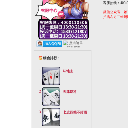
客服热线：400-01
微信公众号：赖
扫描右方二维码
1
斗地主
2
天津麻将
3
七皮四赖不封顶