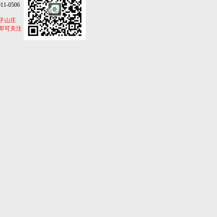
1-0506
子山庄
即可关注