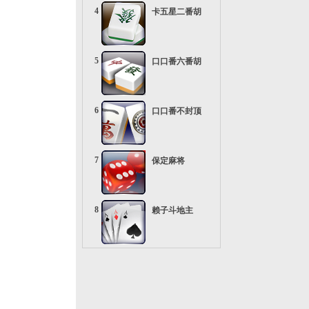
4
卡五星二番胡
5
口口番六番胡
6
口口番不封顶
7
保定麻将
8
赖子斗地主
9
疯狂五十K