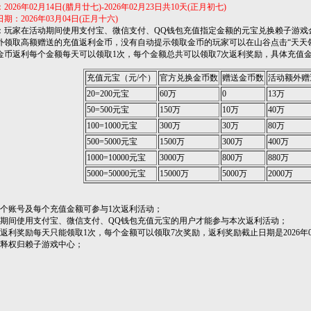
6年02月14日(腊月廿七)-2026年02月23日共10天(正月初七)
2026年03月04日(正月十六)
玩家在活动期间使用支付宝、微信支付、QQ钱包充值指定金额的元宝兑换赖子游戏
外领取高额赠送的充值返利金币，没有自动提示领取金币的玩家可以在山谷点击“天天领
金币返利每个金额每天可以领取1次，每个金额总共可以领取7次返利奖励，具体充值
充值元宝（元/个）
官方兑换金币数
赠送金币数
活动额外赠
20=200元宝
60万
0
13万
50=500元宝
150万
10万
40万
100=1000元宝
300万
30万
80万
500=5000元宝
1500万
300万
400万
1000=10000元宝
3000万
800万
880万
5000=50000元宝
15000万
5000万
2000万
个账号及每个充值金额可参与1次返利活动；
期间使用支付宝、微信支付、QQ钱包充值元宝的用户才能参与本次返利活动；
利奖励每天只能领取1次，每个金额可以领取7次奖励，返利奖励截止日期是2026年0
释权归赖子游戏中心；