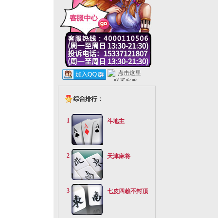
1
斗地主
2
天津麻将
3
七皮四赖不封顶