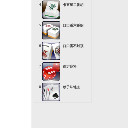
4
卡五星二番胡
5
口口番六番胡
6
口口番不封顶
7
保定麻将
8
赖子斗地主
9
疯狂五十K