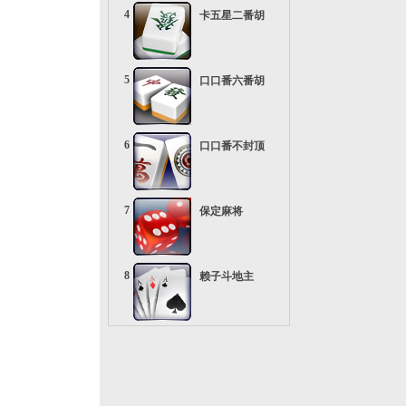
4
卡五星二番胡
5
口口番六番胡
6
口口番不封顶
7
保定麻将
8
赖子斗地主
9
疯狂五十K