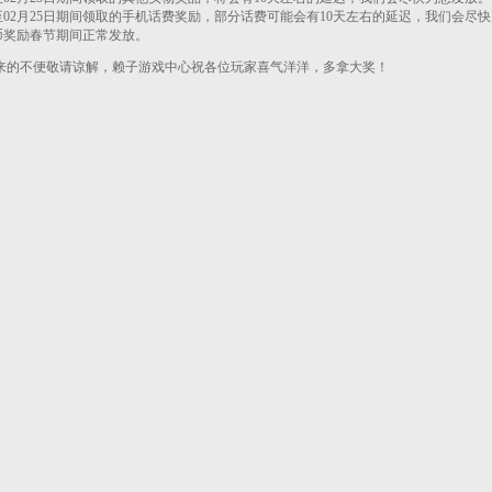
日至02月25日期间领取的手机话费奖励，部分话费可能会有10天左右的延迟，我们会尽
币奖励春节期间正常发放。
的不便敬请谅解，赖子游戏中心祝各位玩家喜气洋洋，多拿大奖！