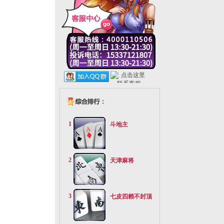
1
斗地主
2
天津麻将
3
七皮四赖不封顶